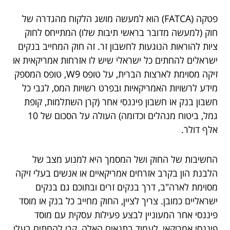
פטקה (FATCA) הוא למעשה מושג הלקוח מהגדרה של
חוק (למעשה מדובר בראשי תיבות שלו) המתייחס לחוק
ציות להוראות הנוגעות לחשבון זר. זה חוק המחייב בנקים
ישראלים להחתים כל ישראלי שיש לו אזרחות אמריקאית או
זיקה מסוימת לארצות הברית, על טופס W9, טופס המספק
מידע לרשויות האמריקאיות ובפרט רשויות המס, לגבי כל
חשבון בנק או חשבון פיננסי אחר (קרן השתלמות, קופת
גמל, ביטוח מנהלים וכדומה) העולה על הסכום של 10
אלף דולר.
החשיבות של החוק ושל המסמך היא למנוע מצב של
הלבנת הון בקרב אזרחים אמריקאיים או אנשים בעלי זיקה
מסוימת לארה"ב, דרך בנקים זרים ובתוכם גם בנקים
ישראליים כמובן. צריך לציין, החוק מחייב כל בנק או מוסד
פיננסי אחר המעוניין לבצע פעילות עסקית עם מוסד
פיננסי אמריקאי, לעמוד בתנאים האלה, קרי להחתים בעלי