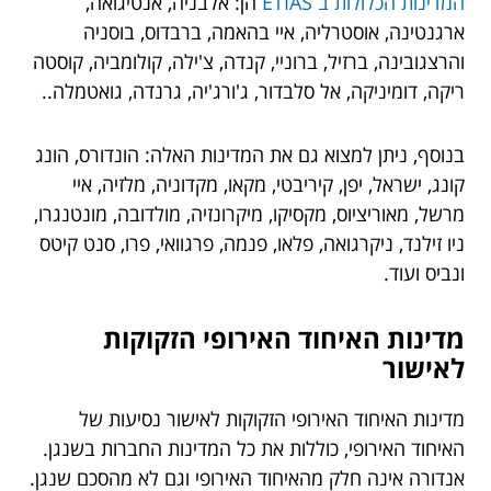
המדינות הכלולות ב ETIAS
הן: אלבניה, אנטיגואה,
ארגנטינה, אוסטרליה, איי בהאמה, ברבדוס, בוסניה
והרצגובינה, ברזיל, ברוניי, קנדה, צ'ילה, קולומביה, קוסטה
ריקה, דומיניקה, אל סלבדור, ג'ורג'יה, גרנדה, גואטמלה..
בנוסף, ניתן למצוא גם את המדינות האלה: הונדורס, הונג
קונג, ישראל, יפן, קיריבטי, מקאו, מקדוניה, מלזיה, איי
מרשל, מאוריציוס, מקסיקו, מיקרונזיה, מולדובה, מונטנגרו,
ניו זילנד, ניקרגואה, פלאו, פנמה, פרגוואי, פרו, סנט קיטס
ונביס ועוד.
מדינות האיחוד האירופי הזקוקות
לאישור
מדינות האיחוד האירופי הזקוקות לאישור נסיעות של
האיחוד האירופי, כוללות את כל המדינות החברות בשנגן.
אנדורה אינה חלק מהאיחוד האירופי וגם לא מהסכם שנגן.