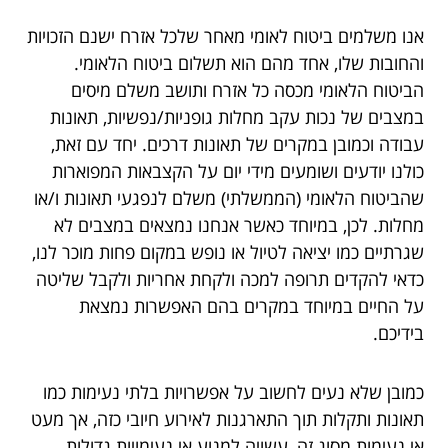
אנו משלמים ביטוח לאומי מאחר שלכל אזרח ישנם הזכויות
והחובות שלו, אחד מהם הוא תשלום ביטוח הלאומי.
הביטוח הלאומי מכסה כל אזרח ותושב משלם מיסים
במצבים של נכות עקב מחלות גופניות/נפשיות, תאונות
עבודה וכמובן במקרים של תאונות דרכים. יחד עם זאת,
כולנו יודעים ושומעים מידי יום על הקצבאות המפוארות
שהביטוח הלאומי (הממשלתי) משלם לנפגעי תאונות ו/או
מחלות. לכן, במיוחד כאשר אנחנו נמצאים במצבים לא
שגרתיים כמו יציאה לטיול או נופש במקום פחות מוכר לנו,
כדאי להקדים תרופה למכה ולקחת אחריות ולקבל שליטה
על החיים במיוחד במקרים בהם האפשרות נמצאת
בידיכם.
כמובן שלא נעים לחשוב על אפשרויות בלתי נעימות כמו
תאונות ותקלות תוך התארגנות לאירוע חיובי כזה, אך מעט
אי נעימות מסוג זה, עשויה למנוע אי נעימויות גדולות