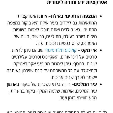
אטרקציות ידע וחוויה לימודית
המצפה התת ימי באילת
– אחת האטרקציות
המתאימות גם לילדים בעיר אילת היא ביקור במצפה
התת ימי. כאן הילדים ואתם תוכלו לצפות בשוניות
היפות ביותר בעולם, חתולי ים, כרישים, חוויה של
האמזונס, שייט בספינת זכוכית ועוד.
איי מקס
–
קולנוע תלת מימדי
שבהם ניתן לראות
סרטים על דינוזאורים, האוקיינוס וסרטים עלילתיים
שונים. בנוסף, ניתן ליהנות ממופעי אקרובאטיקה
ולהצטלם עם כל המשפחה על מנת שזיכרון נעים זה
יישמר לאורך שנים ארוכות.
עיר המלכים
– חוויה בלתי נשכחת של ביקור בארמון
עיר המלכים, אולמות שלמה המלך, ביקור במערות,
מסע חווייתי בזמן ועוד.
כל חוויה באילת מתחילה נסיעה או טיסה לעיר. תמצאו כאן