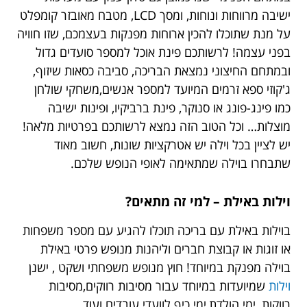
ישיבה מרווחות ונוחות, ומסך LCD, מטבח מאובזר קומפלט
על מנת שתוכלו להכין ארוחות מפנקות בעצמכם, שזו חוויה
בפני עצמה! לרשותכם פינת אוכל למספר סועדים גדול
ובמתחם החיצוני נמצאת הבריכה, סביבה כסאות שיזוף,
ג'קוזי ספא זרמים המיועד למספר אנשים,משחקי שולחן
כמו פינג-פונג או סנוקר, פינת ברביקיו, ופינות ישיבה
מוצלות… וכל הטוב הזה נמצא לרשותכם בפרטיות מלאה!
יש לציין בכל וילה יש אטרקציות שונות, חשוב מאוד
שתבחרו בוילה שמתאימה לאופי הנופש שלכם.
וילות באילת – למי זה מתאים?
בוילות באילת עם בריכה תוכלו להגיע עם מספר משפחות
או זוגות או קבוצת חברים וליהנות מנופש פרטי באילת
בוילה מפנקת במיוחד! חוץ מנופש משפחתי ושקט , ישנן
וילות
שמיועדות במיוחד עבור מסיבות רווקים,מסיבות
רווקות, ימי הולדת,ימי כיף לוועדי עובדים ועוד…