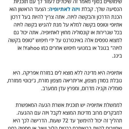
שימושיים בסוף מאמר זה שיכולים לעזור לך עם תוכניות
הנסיעה שלך. קבלת
ויזה לאתיופיה
: הצעד הראשון הוא
הכנת הדרכון והבקשה לויזה. אתה צריך להיות בעל דרכון
אתיופי וטופס בקשה למלא על מנת להגיש בקשה לויזה
בכל שגרירות או קונסוליה מחוץ לאתיופיה. אתה יכול גם
למצוא טפסים אלה באינטרנט על ידי חיפוש "טופס בקשה
לויזה" בגוגל או במנועי חיפוש אחרים כמו Yahoo! אוֹ
בינג.
אתיופיה היא מדינה ללא מוצא לים במזרח אפריקה. היא
גובלת בסודן מצפון, אריתריאה מצפון מזרח, ג'יבוטי ממזרח,
סומליה וקניה מדרום, ומפרץ עדן ממערב.
לממשלת אתיופיה יש תוכנית אשרת הגעה המאפשרת
למבקרים מרוב מדינות המוצא לקבל ויזה עם ההגעה.
תהליך זה יכול להימשך עד 72 שעות. הדרישה לכך היא
שחייבים להיות ברשותכם כרטיס הלוך ושוב או מספיק כסף