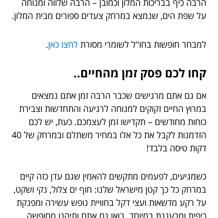
הרבה כיף בבריכות המלון וכמובן – הרבה שלווה ומנוחה
על שפת הים, שנמצא במרחק צעדים ספורים מבית המלון.
למבחר חופשות בחו"ל לשומרי מסורת
לחצו כאן
.
קחו לכם פסק זמן מהחיים..
אם גם אתם מרגישים שכבר הרבה זמן אתם נמצאים
במרוץ החיים זקוקים למנוחה לרגיעה והתחדשות וצבירת
כוחות מחודשים – תקדישו זמן לעצמכם. כעת, יש לכם
הזדמנות לקבל את כל אלו במחיר משתלם ובמרחק של 40
דקות טיסה בלבד!
כשמגיעים, לפעמים מתקשים להאמין שגם עדן כזה קיים
במרחק כל כך קטן מישראל שלנו: חוף ים צלול, נקי ושקט,
על רקע מדשאות ועצי דקל בחוויית נופש עשירה ומפנקת
כיפית ומרעננת במיוחד. בואו גם אתם ותיהנו מחופשה