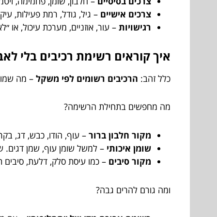
צרכים בסיסיים
– חלבון, שומן, פחמימה, ויטמי
צרכים אישיים
– גיל, גודל, רמת פעילות, עיק
רגישויות
– עור, אוזניים, מערכת עיכול, או ״ל
איך קוראים רשימת רכיבים בלי לאב
כלל זהב:
הרכיבים רשומים לפי משקל
– מה שמופ
מה מחפשים בתחילת הרשימה?
מקור חלבון ברור
– עוף, הודו, כבש, דג, בקר
שומן איכותי
– למשל שומן עוף, שמן דגים. שו
מקור סיבים
– כמו עיסת סלק, דלעת, סיבים תז
ומה גורם להרים גבה?