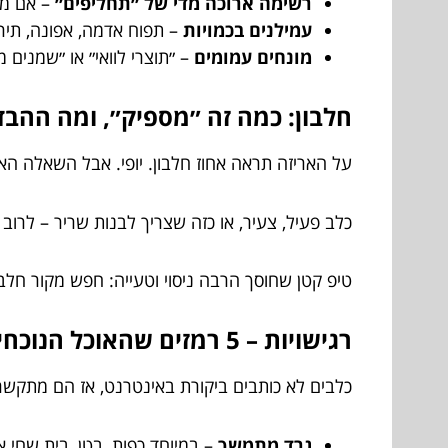
רשימה ארוכה מדי של ״תחליפים״
– אם מר
עמילנים בכמויות
– תפוח אדמה, אפונה, תיר
מונחים עמומים
– ״תוצרי לוואי״ או ״שמנים מ
חלבון: כמה זה ״מספיק״, ומה ההבד
על האריזה תראה אחוז חלבון. יופי. אבל השאלה הא
כלב פעיל, צעיר, או כזה שצריך לבנות שריר – לרוב י
טיפ קטן שחוסך הרבה ניסוי וטעייה: חפש מקור חלבו
רגישויות – 5 רמזים שהאוכל הנוכחי לא בא לו בטוב
כלבים לא כותבים ביקורת באינטרנט, אז הם מתקש
גרד מתמשך
– במיוחד כפות, בטן, בית שחי או 