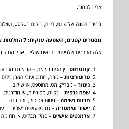
צריך לבחור.
בחירה נכונה של פונט, ריווח, מיקום הטקסט, ושיל
מספרים קטנים, השפעה ענקית: 7 החלטות שמעצבות את התוצאה
אלה הדברים שלפעמים נראים שוליים, אבל הם קובעים
קונטרסט
בין הכיתוב לאבן – קריא גם מרחוק.
פרופורציות
– גובה, רוחב, ועובי האבן ביחס 
גימור
– מבריק, מט, מחוספס, או שילוב.
שפה גרפית
– נקייה, מסורתית, או מודרנית.
מרווח נשימה
– פחות צפיפות, יותר כבוד.
יישור וסימטריה
– גם כשעושים ״שבירה״, עוש
אלמנטים אישיים
– סמל, תבליט, או חתימה 