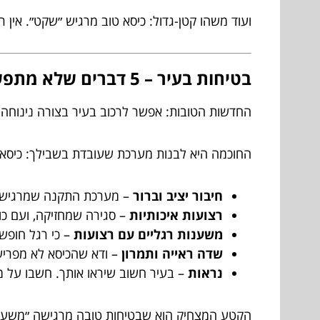
ועוד משהו קטן-גדול: כיסא טוב מרגיש ״שקט״. אין ר
בטיחות בעיר – 5 דברים שלא מתפשרים עליהם
החדשות הטובות: אפשר לרכוב בעיר בצורה נינוחה 
החוכמה היא לבנות מערכת שעובדת בשבילך: כיסא יצי
חיבור יציב וברור
– מערכת התקנה שמרגישה נ
רצועות איכותיות
– סגירה שמחזיקה, ועם כו
משענות רגליים עם רצועות
– כי רגל חופשי
שדה ראייה ותמרון
– ודא שהכיסא לא מפריע
נראות
– בעיר חשוב שיראו אותך. חשבו על מחז
הקטע המצחיק הוא שבטיחות טובה מרגישה ״משע