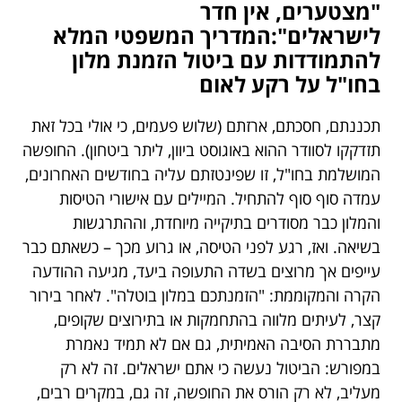
"מצטערים, אין חדר
לישראלים":המדריך המשפטי המלא
להתמודדות עם ביטול הזמנת מלון
בחו"ל על רקע לאום
תכננתם, חסכתם, ארזתם (שלוש פעמים, כי אולי בכל זאת
תזדקקו לסוודר ההוא באוגוסט ביוון, ליתר ביטחון). החופשה
המושלמת בחו"ל, זו שפינטזתם עליה בחודשים האחרונים,
עמדה סוף סוף להתחיל. המיילים עם אישורי הטיסות
והמלון כבר מסודרים בתיקייה מיוחדת, וההתרגשות
בשיאה. ואז, רגע לפני הטיסה, או גרוע מכך – כשאתם כבר
עייפים אך מרוצים בשדה התעופה ביעד, מגיעה ההודעה
הקרה והמקוממת: "הזמנתכם במלון בוטלה". לאחר בירור
קצר, לעיתים מלווה בהתחמקות או בתירוצים שקופים,
מתבררת הסיבה האמיתית, גם אם לא תמיד נאמרת
במפורש: הביטול נעשה כי אתם ישראלים. זה לא רק
מעליב, לא רק הורס את החופשה, זה גם, במקרים רבים,