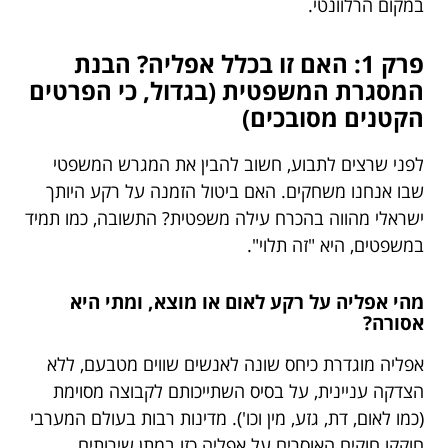
במקום הרלוונטי.
פרק 1: האם זו בכלל אפליה? הבנת
המסגרת המשפטית (בגדול, כי הפרטים
הקטנים מסובכים)
לפני שרצים לתבוע, חשוב להבין את המגרש המשפטי
שבו אנחנו משחקים. האם ביטול הזמנה על רקע היותך
ישראלי מהווה בהכרח עילה משפטית? התשובה, כמו תמיד
במשפטים, היא "זה תלוי".
מהי אפליה על רקע לאום או מוצא, ומתי היא
אסורה?
אפליה מוגדרת כיחס שונה לאנשים שווים מטבעם, ללא
הצדקה עניינית, על בסיס השתייכותם לקבוצה מסוימת
(כמו לאום, דת, גזע, מין וכו'). מדינות רבות בעולם המערבי
חוקקו חוקים האוסרים על אפליה כזו במתן שירותים,