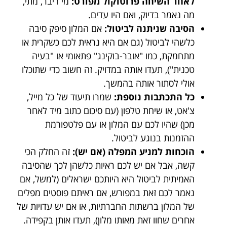
לאחר השיחה פרוטוקול מפורט:
מי דיבר, מתי,
מה נאמר בדיוק, ואם היו עדים.
הסיבה שניתנה לביטול:
אם המלון סיפק סיבה
כלשהי לביטול (גם אם היא נראית לכם כשקרית או
מתחמקת, כמו "אובר-בוקינג" פתאומי או "בעיה
טכנית"), תעדו אותה במדויק. זה חשוב כדי שתוכלו
אולי לסתור אותה בהמשך.
כל התכתבות נוספת:
שמרו תיעוד של כל מייל,
צ'אט, או שיחת טלפון (עם סיכום כתוב מיד לאחר
מכן) שהיו לכם עם המלון או עם פלטפורמת
ההזמנות בנוגע לביטול.
הוכחות למניע המפלה (אם יש):
זה החלק הכי
קשה, אבל אם יש לכם ראיות כלשהן לכך שהסיבה
האמיתית לביטול היא היותכם ישראלים (למשל, אם
נאמר לכם זאת במפורש, אם ראיתם פוסטים מפלים
של המלון ברשתות החברתיות, או אם יש עדויות של
אחרים שחוו זאת מאותו מלון), תעדו אותן בקפידה.