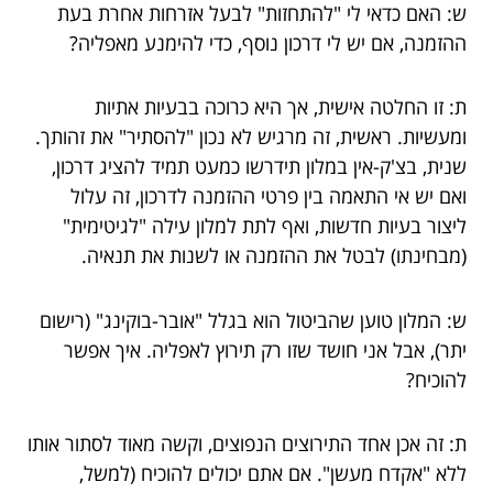
ש: האם כדאי לי "להתחזות" לבעל אזרחות אחרת בעת
ההזמנה, אם יש לי דרכון נוסף, כדי להימנע מאפליה?
ת: זו החלטה אישית, אך היא כרוכה בבעיות אתיות
ומעשיות. ראשית, זה מרגיש לא נכון "להסתיר" את זהותך.
שנית, בצ'ק-אין במלון תידרשו כמעט תמיד להציג דרכון,
ואם יש אי התאמה בין פרטי ההזמנה לדרכון, זה עלול
ליצור בעיות חדשות, ואף לתת למלון עילה "לגיטימית"
(מבחינתו) לבטל את ההזמנה או לשנות את תנאיה.
ש: המלון טוען שהביטול הוא בגלל "אובר-בוקינג" (רישום
יתר), אבל אני חושד שזו רק תירוץ לאפליה. איך אפשר
להוכיח?
ת: זה אכן אחד התירוצים הנפוצים, וקשה מאוד לסתור אותו
ללא "אקדח מעשן". אם אתם יכולים להוכיח (למשל,