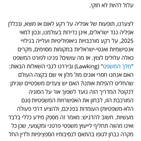
עלול להיות לא חוקי.
לצערנו, תופעות של אפליה על רקע לאום או מוצא, ובכללן
אפליה נגד ישראלים, אינן נדירות בעולמנו, ונכון למאי
2025, על רקע מורכבויות גיאופוליטיות ועלייה בגילויי
אנטישמיות ואנטי-ישראליות במקומות מסוימים, מקרים
כאלה עלולים לצוץ. אז מה עושים? פנינו לפורט המשפט
"
מלך המשפט
" (Lawking) וביררנו לגבי השאלות הבאות:
האם אנחנו חסרי אונים מול מלון אי שם בקצה העולם
שהחליט להפלות אותנו? האם יש צעדים משפטיים שניתן
לנקוט? המדריך הזה נועד לשפוך אור על הסוגיה
המורכבת הזו, לבחון את האפשרויות המשפטיות (וגם
הלא-משפטיות) העומדות בפניכם, ולהציע דרכי פעולה
מעשיות. חשוב להדגיש: מאמר זה מספק מידע כללי בלבד
ואינו מהווה תחליף לייעוץ משפטי פרטני ומקצועי, שכן כל
מקרה נבחן לגופו בהתאם לנסיבותיו הספציפיות ולדין החל