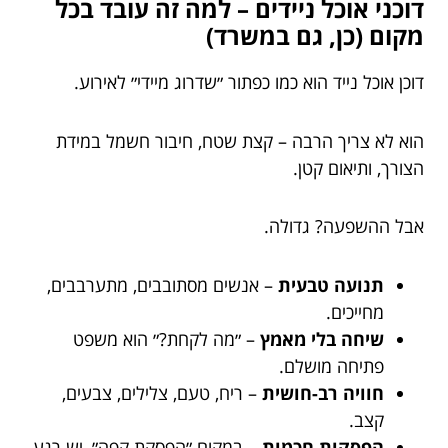
דוכני אוכל ניידים – למה זה עובד בכל
מקום (כן, גם במשרד)
דוכן אוכל נייד הוא כמו כפתור ״שדרוג מיידי״ לאירוע.
הוא לא צריך הרבה – קצת שטח, חיבור חשמל במידת
הצורך, ותיאום קטן.
אבל ההשפעה? גדולה.
תנועה טבעית
– אנשים מסתובבים, מתערבבים,
מחייכים.
שיחה בלי מאמץ
– ״מה לקחת?״ הוא משפט
פתיחה מושלם.
חוויה רב-חושית
– ריח, טעם, צלילים, צבעים,
קצב.
הפסקות חכמות
– במקום ״הפסקת קפה״, יש רגע