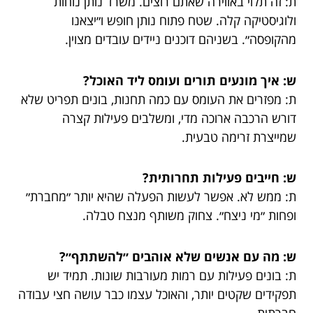
ת: זה תלוי באווירה שאתם רוצים. משרד נותן נוחות
ולוגיסטיקה קלה. שטח פתוח נותן חופש ו״יצאנו
מהקופסה״. בשניהם דוכנים ניידים עובדים מצוין.
ש: איך מונעים תורים ועומס ליד האוכל?
ת: מפזרים את העומס עם כמה תחנות, בונים תפריט שלא
דורש הרכבה ארוכה מדי, ומשלבים פעילות קצרה
שמייצרת זרימה טבעית.
ש: חייבים פעילות תחרותית?
ת: ממש לא. אפשר לעשות הפעלה שהיא יותר ״מחברת״
ופחות ״מי ניצח״. צחוק משותף מנצח טבלה.
ש: מה עם אנשים שלא אוהבים ״להשתתף״?
ת: בונים פעילות עם רמות מעורבות שונות. תמיד יש
תפקידים שקטים יותר, והאוכל עצמו כבר עושה חצי עבודה
חברתית.